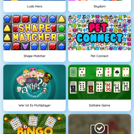
Ludo Hero
Skydom
Shape Matcher
Pet Connect
Wer Ist Es Multiplayer
Solitaire Game