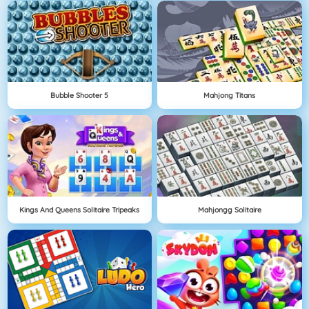
Bubble Shooter 5
Mahjong Titans
Kings And Queens Solitaire Tripeaks
Mahjongg Solitaire