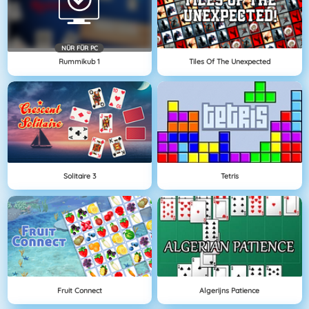
NÜR FÜR PC
Rummikub 1
Tiles Of The Unexpected
Solitaire 3
Tetris
Fruit Connect
Algerijns Patience