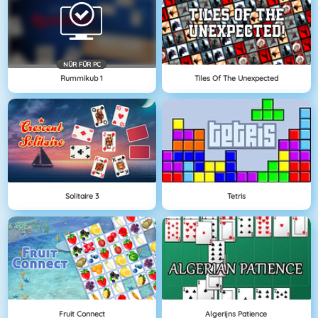
NÜR FÜR PC
Rummikub 1
Tiles Of The Unexpected
Solitaire 3
Tetris
Fruit Connect
Algerijns Patience