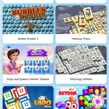
Bubble Shooter 5
Mahjong Titans
Kings And Queens Solitaire Tripeaks
Mahjongg Solitaire