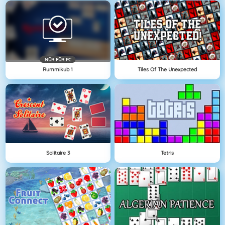
NÜR FÜR PC
Rummikub 1
Tiles Of The Unexpected
Solitaire 3
Tetris