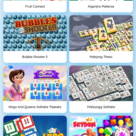
Fruit Connect
Algerijns Patience
Bubble Shooter 5
Mahjong Titans
Kings And Queens Solitaire Tripeaks
Mahjongg Solitaire