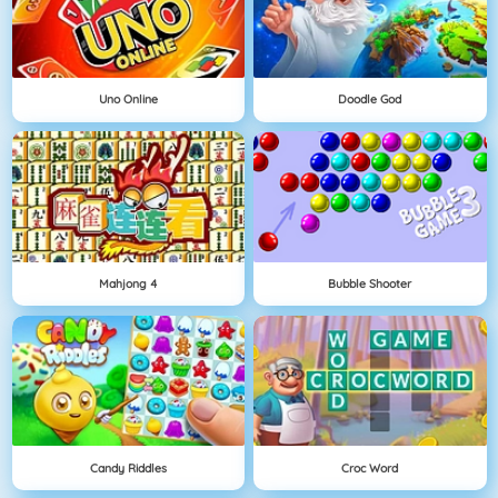
Uno Online
Doodle God
Mahjong 4
Bubble Shooter
Candy Riddles
Croc Word